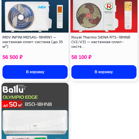
MDV INFINI MDSAG-18HRN1 —
Royal Thermo SIENA RTS-18HN8
настенная сплит-система (до 35
(V2/V3) — настенная сплит-
м²)
систе…
56 500
₽
58 100
₽
В корзину
В корзину