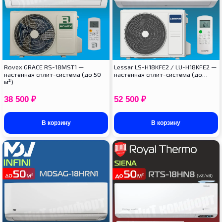
Rovex GRACE RS-18MST1 —
Lessar LS-H18KFE2 / LU-H18KFE2 —
настенная сплит-система (до 50
настенная сплит-система (до…
м²)
38 500
₽
52 500
₽
В корзину
В корзину