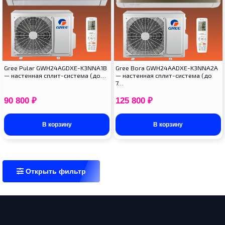
Gree Pular GWH24AGDXE-K3NNA1B
Gree Bora GWH24AADXE-K3NNA2A
— настенная сплит-система (до…
— настенная сплит-система (до
7…
90 800
₽
125 800
₽
В корзину
В корзину
Открыть фильтр