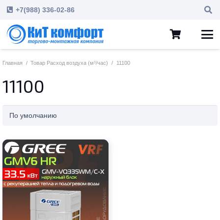
+7(988) 336-02-86
Главная
/
Товар Расход воздуха (м³/час)
/
11100
11100