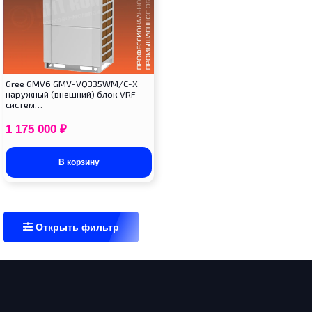
Gree GMV6 GMV-VQ335WM/C-X
наружный (внешний) блок VRF
систем…
1 175 000
₽
В корзину
Открыть фильтр