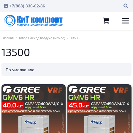
+7(988) 336-02-86
Главная
/
Товар Расход воздуха (м³/час)
/
13500
13500