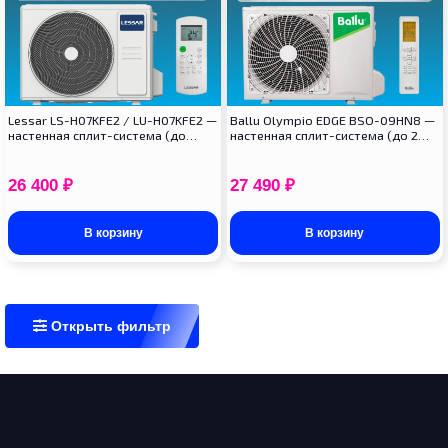
Lessar LS-H07KFE2 / LU-H07KFE2 —
Ballu Olympio EDGE BSO-09HN8 —
настенная сплит-система (до…
настенная сплит-система (до 2…
26 400
₽
27 490
₽
В корзину
В корзину
Открыть фильтр