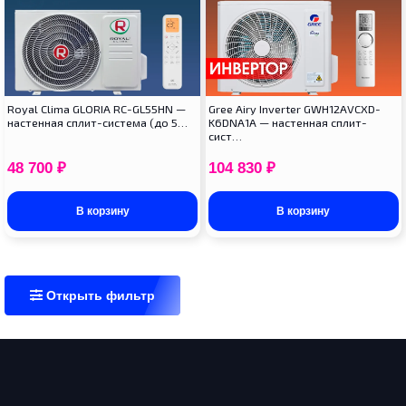
Royal Clima GLORIA RC-GL55HN —
Gree Airy Inverter GWH12AVCXD-
настенная сплит-система (до 5…
K6DNA1A — настенная сплит-
сист…
48 700
₽
104 830
₽
В корзину
В корзину
Открыть фильтр