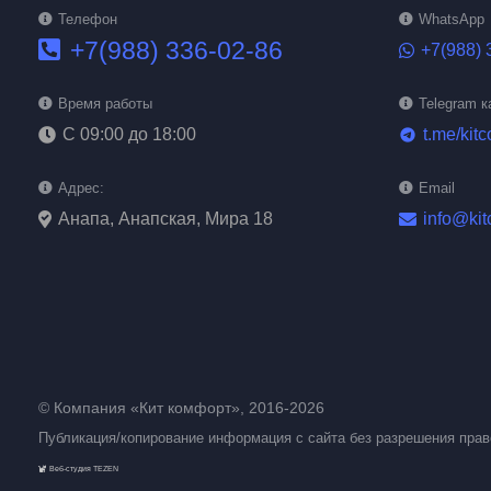
Телефон
WhatsApp
+7(988) 336-02-86
+7(988) 
Время работы
Telegram к
С 09:00 до 18:00
t.me/kitc
telegram
Адрес:
Email
Анапа, Анапская, Мира 18
info@kit
© Компания «Кит комфорт», 2016-2026
Публикация/копирование информация с сайта без разрешения пра
Веб-студия TEZEN