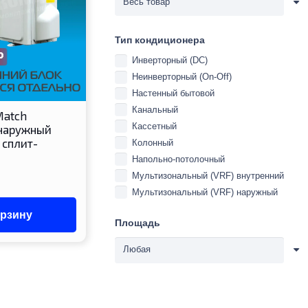
Тип кондиционера
Инверторный (DC)
Неинверторный (On-Off)
Настенный бытовой
Канальный
Match
Кассетный
наружный
 сплит-
Колонный
Напольно-потолочный
Мультизональный (VRF) внутренний
Мультизональный (VRF) наружный
орзину
Площадь