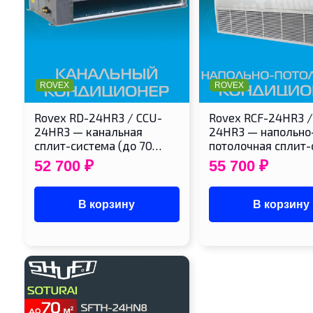
ROVEX
ROVEX
Rovex RD-24HR3 / CCU-
Rovex RCF-24HR3 /
24HR3 — канальная
24HR3 — напольно
сплит-система (до 70…
потолочная сплит
52 700
₽
55 700
₽
В корзину
В корзину