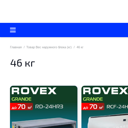
Главная
/
Товар Вес наружного блока (кг)
/
46 кг
46 кг