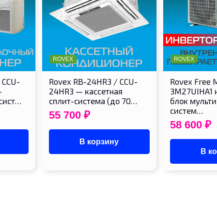
ROVEX
ROVEX
 CCU-
Rovex RB-24HR3 / CCU-
Rovex Free 
-
24HR3 — кассетная
3M27UIHA1 
-сист…
сплит-система (до 70…
блок мульти
систем…
55 700
₽
58 600
₽
В корзину
В к