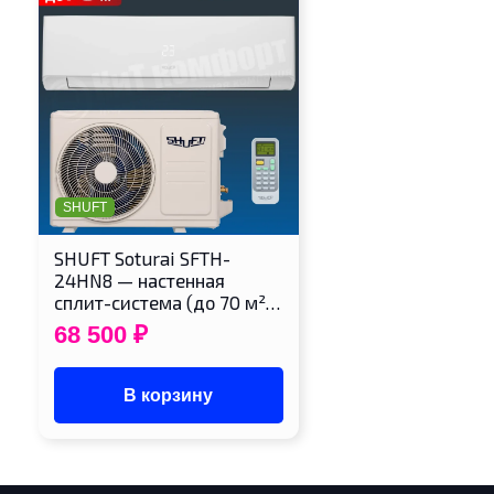
SHUFT
SHUFT Soturai SFTH-
24HN8 — настенная
сплит-система (до 70 м²…
68 500
₽
В корзину