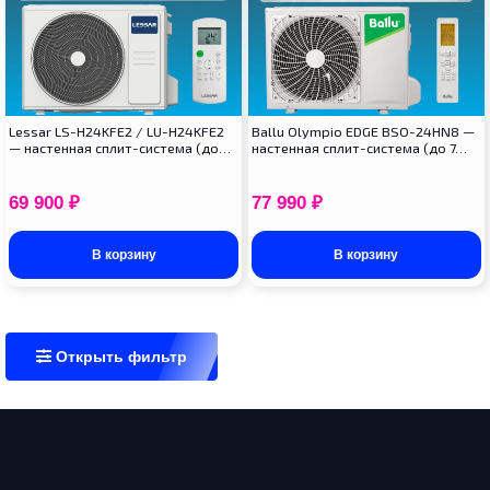
Lessar LS-H24KFE2 / LU-H24KFE2
Ballu Olympio EDGE BSO-24HN8 —
— настенная сплит-система (до…
настенная сплит-система (до 7…
69 900
₽
77 990
₽
В корзину
В корзину
Открыть фильтр