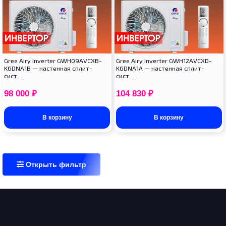
Gree Airy Inverter GWH09AVCXB-
Gree Airy Inverter GWH12AVCXD-
K6DNA1B — настенная сплит-
K6DNA1A — настенная сплит-
сист…
сист…
98 000
₽
104 830
₽
В корзину
В корзину
Открыть фильтр