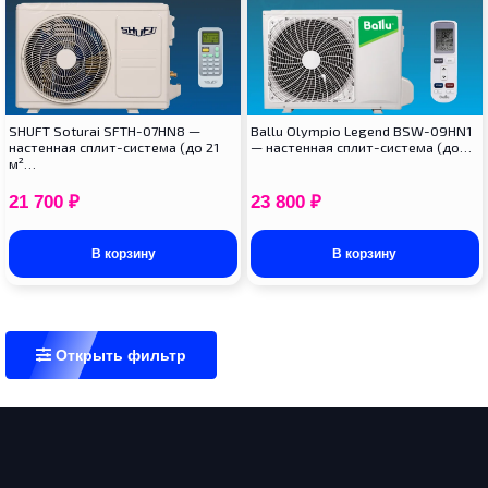
SHUFT Soturai SFTH-07HN8 —
Ballu Olympio Legend BSW-09HN1
настенная сплит-система (до 21
— настенная сплит-система (до…
м²…
21 700
₽
23 800
₽
В корзину
В корзину
Открыть фильтр